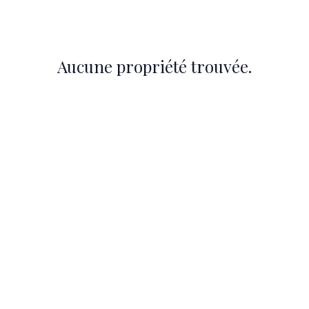
UER
À PROPOS
LF GENÈVE
CONTACT
Aucune propriété trouvée.