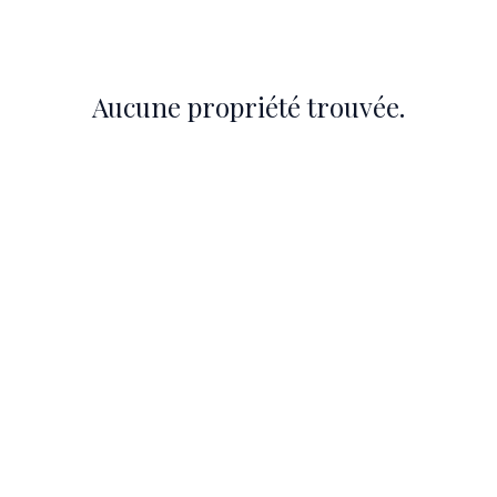
UER
À PROPOS
LF GENÈVE
CONTACT
Aucune propriété trouvée.