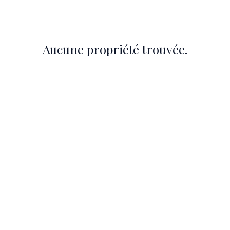
UER
À PROPOS
LF GENÈVE
CONTACT
Aucune propriété trouvée.