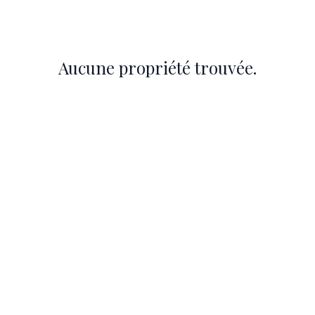
UER
À PROPOS
LF GENÈVE
CONTACT
Aucune propriété trouvée.