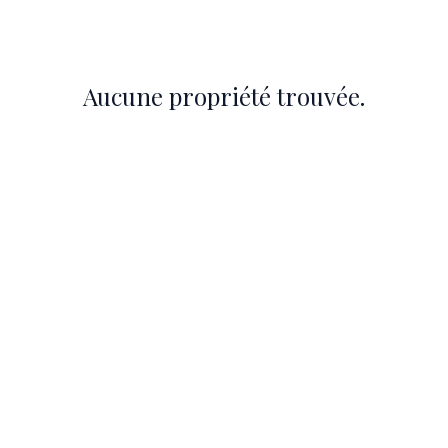
UER
À PROPOS
LF GENÈVE
CONTACT
Aucune propriété trouvée.